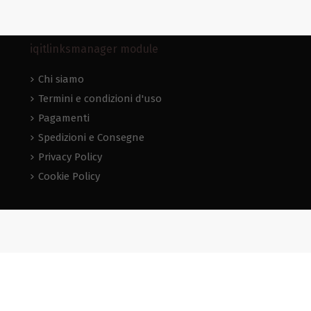
iqitlinksmanager module
Chi siamo
Termini e condizioni d'uso
Pagamenti
Spedizioni e Consegne
Privacy Policy
Cookie Policy