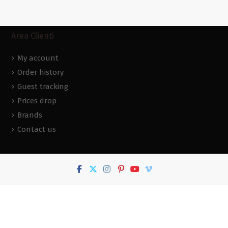
Area Clienti
My account
Order history
Guest tracking
Prices drop
Brands
Contact us