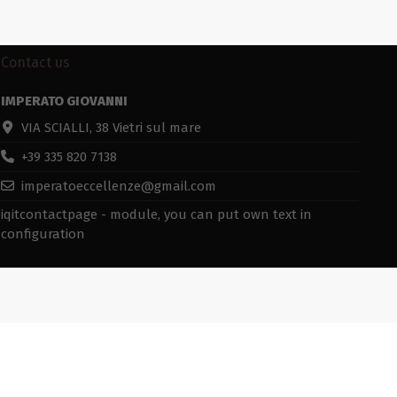
Contact us
IMPERATO GIOVANNI
VIA SCIALLI, 38 Vietri sul mare
+39 335 820 7138
imperatoeccellenze@gmail.com
iqitcontactpage - module, you can put own text in
configuration