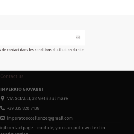
e contact dans les conditions d'utilisation du site.
Contact us
IMPERATO GIOVANNI
VIA SCIALLI, 38 Vietri sul mare
+39 335 820 7138
imperatoeccellenze@gmail.com
iqitcontactpage - module, you can put own text in