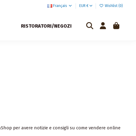
Français
EUR €
Wishlist (
0
)
RISTORATORI/NEGOZI
staShop
per avere notizie e consigli su come vendere online