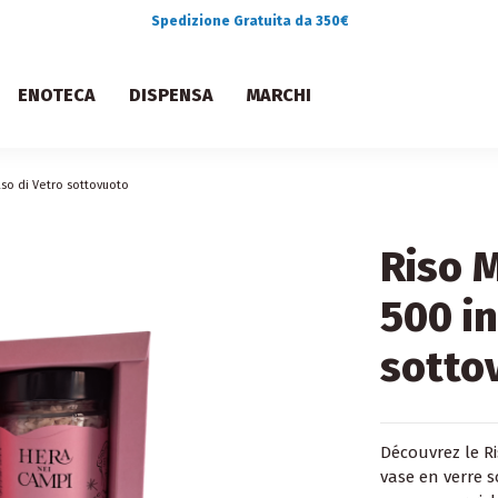
Spedizione Gratuita da 350€
ENOTECA
DISPENSA
MARCHI
so di Vetro sottovuoto
Riso 
500 in
sotto
Découvrez le R
vase en verre so