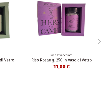
Riso Invecchiato
di Vetro
Riso Rosae g. 250 in Vaso di Vetro
11,00 €
R