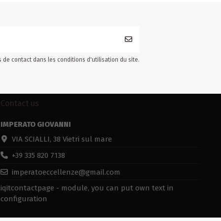
e contact dans les conditions d'utilisation du site.
Contact us
IMPERATO GIOVANNI
VIA SCIALLI, 38 Vietri sul mare
+39 335 820 7138
imperatoeccellenze@gmail.com
iqitcontactpage - module, you can put own text in
configuration