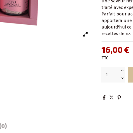
une saveur ric
traité avec expe
Parfait pour a
apportera une 
aujourd'hui ce 
recettes de riz.
16,00 €
TTC
(0)