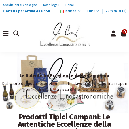
Spedizioni e Consegne
Note legali
Home
Gratuita per ordini da € 150
Italiano
EUR €
Wishlist (
0
)
0
Le Autentiche Eccellenze della Campania
Dal cuore dei nostri produttori alla tua tavola, un viaggio tra i sapori
genuini di una terra ricca di storia e passione
Prodotti Tipici Campani: Le
Autentiche Eccellenze della