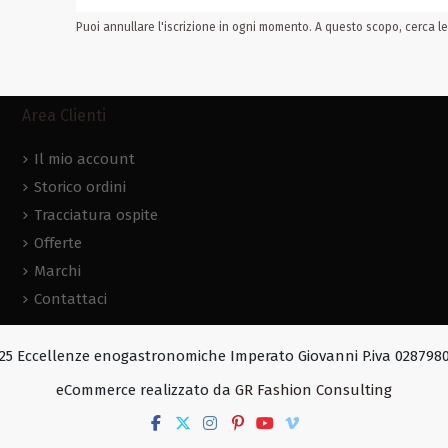
Puoi annullare l'iscrizione in ogni momento. A questo scopo, cerca le 
Area Clienti
Il mio account
Storico ordini
Tracciatura ospite
Offerte
Marchi
Contattaci
25 Eccellenze enogastronomiche Imperato Giovanni P.iva 028798
eCommerce realizzato da
GR Fashion Consulting