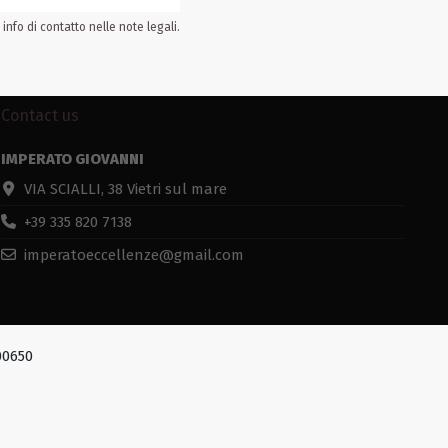
info di contatto nelle note legali.
Contact us
IMPERATO GIOVANNI
VIA SCIALLI, 38 Vietri sul mare
+39 335 820 7138
imperatoeccellenze@gmail.com
00650