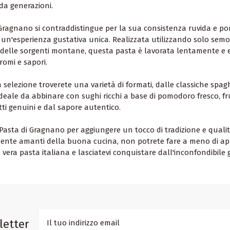
da generazioni.
Gragnano si contraddistingue per la sua consistenza ruvida e por
n'esperienza gustativa unica. Realizzata utilizzando solo semol
delle sorgenti montane, questa pasta è lavorata lentamente e es
aromi e sapori.
 selezione troverete una varietà di formati, dalle classiche spag
. Ideale da abbinare con sughi ricchi a base di pomodoro fresco, fr
tti genuini e dal sapore autentico.
 Pasta di Gragnano per aggiungere un tocco di tradizione e quali
ente amanti della buona cucina, non potrete fare a meno di appr
a vera pasta italiana e lasciatevi conquistare dall'inconfondibil
letter